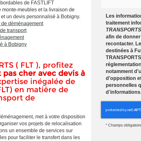
abordables de FASTLIFT
monte-meubles et la livraison de
Les information
f et un devis personnalisé à Bobigny.
traitement inf
ns de déménagement
TRANSPORTS (
de transport
afin de donner
ménagement
recontacter. 
sé à Bobigny
destinées à Fu
TRANSPORTS ( 
 ( FLT ), profitez
réglementation
pas cher avec devis à
notamment d'un 
d'opposition e
xpertise inégalée de
personnelles q
T) en matière de
d’informations
nsport de
 déménagement, met à votre disposition
aniser vos projets de relocalisation
*
Champs obligatoir
osons un ensemble de services sur
s pour faciliter le transfert dans les