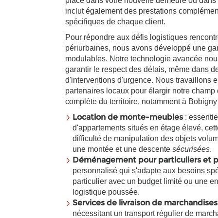
place dans votre nouvelle demeure ou dans v
inclut également des prestations complémen
spécifiques de chaque client.
Pour répondre aux défis logistiques rencont
périurbaines, nous avons développé une ga
modulables. Notre technologie avancée nous
garantir le respect des délais, même dans d
d'interventions d'urgence. Nous travaillons e
partenaires locaux pour élargir notre champ 
complète du territoire, notamment à Bobigny
Location de monte-meubles
: essenti
d'appartements situés en étage élevé, cett
difficulté de manipulation des objets volu
une montée et une descente
sécurisées
.
Déménagement pour particuliers et p
personnalisé qui s'adapte aux besoins sp
particulier avec un budget limité ou une e
logistique poussée.
Services de livraison de marchandises
nécessitant un transport régulier de march